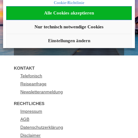
Cookie-Richtlinie
geworden?
Alle Cookies akzeptieren
Wir beraten Sie gerne!
Nur technisch notwendige Cookies
089 21129165
buchung@urlaubsplus.de
Einstellungen ändern
KONTAKT
Telefonisch
Reiseanfrage
Newsletteranmeldung
RECHTLICHES
Impressum
AGB
Datenschutzerklärung
Disclaimer