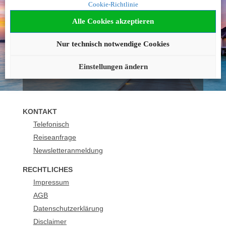
Cookie-Richtlinie
geworden?
Alle Cookies akzeptieren
Wir beraten Sie gerne!
Nur technisch notwendige Cookies
089 21129165
buchung@urlaubsplus.de
Einstellungen ändern
KONTAKT
Telefonisch
Reiseanfrage
Newsletteranmeldung
RECHTLICHES
Impressum
AGB
Datenschutzerklärung
Disclaimer